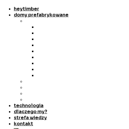
heytimber
domy prefabrykowane
domy standardowe
Dom szkieletowy 50 m²
Dom szkieletowy 52 m²
Dom szkieletowy 54 m²
Dom szkieletowy 70 m²
Dom szkieletowy 84m²
Dom szkieletowy 90 m²
Dom szkieletowy 100 m²
Dom szkieletowy 104 m²
Dom szkieletowy 116 m²
domy z projektów gotowych
domki letniskowe
domy bez pozwolenia
projekty indywidualne
technologia
dlaczego my?
strefa wiedzy
kontakt