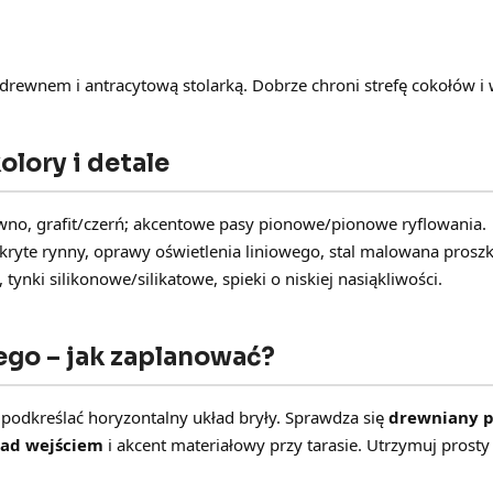
drewnem i antracytową stolarką. Dobrze chroni strefę cokołów i 
lory i detale
rewno, grafit/czerń; akcentowe pasy pionowe/pionowe ryflowania.
ukryte rynny, oprawy oświetlenia liniowego, stal malowana prosz
nki silikonowe/silikatowe, spieki o niskiej nasiąkliwości.
go – jak zaplanować?
odkreślać horyzontalny układ bryły. Sprawdza się
drewniany p
nad wejściem
i akcent materiałowy przy tarasie. Utrzymuj prosty