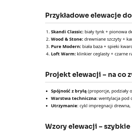
Przykładowe elewacje d
Skandi Classic:
biały tynk + pionowa des
Wood & Stone:
drewniane szczyty + kam
Pure Modern:
biała baza + spieki kwar
Loft Warm:
klinkier ceglasty + czarne 
Projekt elewacji – na co
Spójność z bryłą
(proporcje, podziały o
Warstwa techniczna
: wentylacja pod 
Utrzymanie
: cykl impregnacji drewna
Wzory elewacji – szybkie 