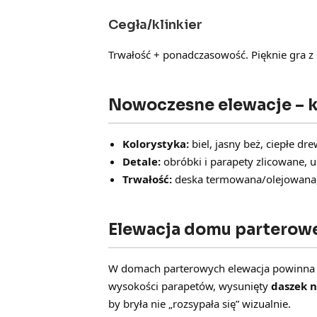
Cegła/klinkier
Trwałość + ponadczasowość. Pięknie gra z 
Nowoczesne elewacje – ko
Kolorystyka:
biel, jasny beż, ciepłe d
Detale:
obróbki i parapety zlicowane, 
Trwałość:
deska termowana/olejowana, ty
Elewacja domu parterowe
W domach parterowych elewacja powinna p
wysokości parapetów, wysunięty
daszek 
by bryła nie „rozsypała się” wizualnie.