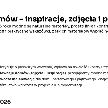
mów – inspiracje, zdjęcia i
roku modne są naturalne materiały, proste linie i kont
wacji i praktyczne wskazówki, z jakich materiałów wybrać
ecyduje o pierwszym wrażeniu, wpływa na trwałość i koszty utr
elewacje domów (zdjęcia i inspiracje)
, przeglądamy modne mate
woczesną elewację
dla domu parterowego i piętrowego. Znajdz
tóre łatwo wdrożysz w projekcie lub modernizacji.
2026