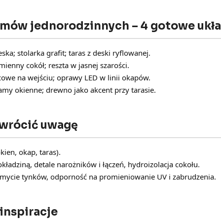
omów jednorodzinnych – 4 gotowe ukł
ka; stolarka grafit; taras z deski ryflowanej.
ienny cokół; reszta w jasnej szarości.
cowe na wejściu; oprawy LED w linii okapów.
ramy okienne; drewno jako akcent przy tarasie.
 zwrócić uwagę
kien, okap, taras).
okładziną, detale narożników i łączeń, hydroizolacja cokołu.
, mycie tynków, odporność na promieniowanie UV i zabrudzenia.
inspiracje