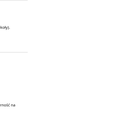
koły).
orność na