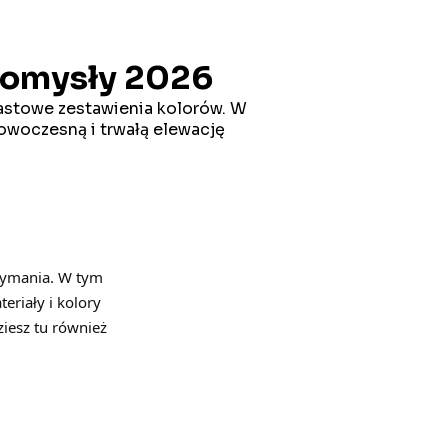
 pomysły 2026
rastowe zestawienia kolorów. W
 nowoczesną i trwałą elewację
zymania. W tym
riały i kolory
iesz tu również