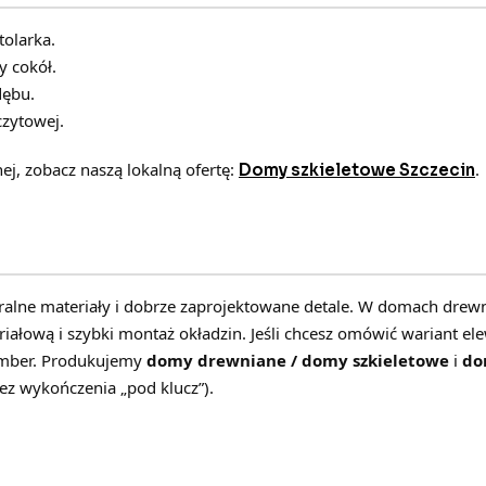
tolarka.
y cokół.
dębu.
czytowej.
ej, zobacz naszą lokalną ofertę:
.
Domy szkieletowe Szczecin
turalne materiały i dobrze zaprojektowane detale. W domach drew
łową i szybki montaż okładzin. Jeśli chcesz omówić wariant ele
Timber. Produkujemy
domy drewniane / domy szkieletowe
i
do
z wykończenia „pod klucz”).