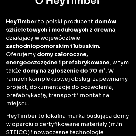
O HeyTimber
HeyTimber
to polski producent
domów
szkieletowych i modułowych z drewna
,
działający w województwie
zachodniopomorskim i lubuskim
.
Oferujemy
domy całoroczne,
energooszczędne i prefabrykowane
, w tym
także
domy na zgłoszenie do 70 m²
. W
ramach kompleksowej obsługi zapewniamy
projekt, dokumentację do pozwolenia,
prefabrykację, transport i montaż na
miejscu.
HeyTimber to lokalna marka budująca domy
w oparciu o certyfikowane materiały (m.in.
STEICO) i nowoczesne technologie