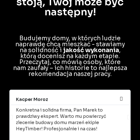
stoją, Twój może być
następny!
Budujemy domy, w których ludzie
naprawdę chcą mieszkać - stawiamy
na solidność i
jakość wykonania
,
którą docenisz na każdym etapie.
Przeczytaj, co mówią osoby, które
nam zaufały – ich historie to najlepsza
rekomendacja naszej pracy.
Kacper Moroz
M
Konkretna i solidna firma, Pan Marek to
B
prawdziwy ekspert. Warto mu powierzyć
M
zlecenie budowy domu marzeń ekipie
O
HeyTimber! Profesjonalnie i na czas!
R