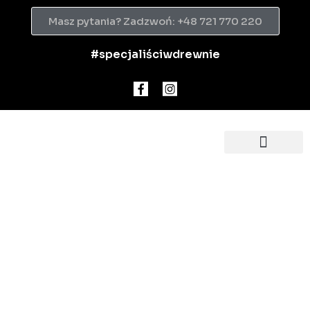
Masz pytania? Zadzwoń: +48 721 770 220
#specjaliściwdrewnie
domy prefabrykowa