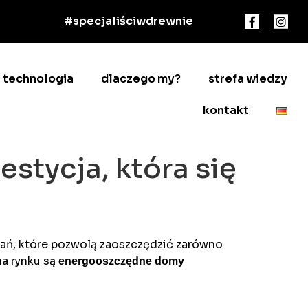
#specjaliściwdrewnie
technologia
dlaczego my?
strefa wiedzy
kontakt
tycja, która się
ań, które pozwolą zaoszczędzić zarówno
na rynku są
energooszczędne domy