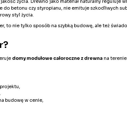
 jakość życia. Drewno jako materiał naturalny reguluje w
e do betonu czy styropianu, nie emituje szkodliwych su
owy styl życia.
er, to nie tylko sposób na szybką budowę, ale też świ
r?
feruje
domy modułowe całoroczne z drewna
na tereni
projektu,
,
na budowę w cenie,