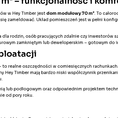
m² – funkcjonalność i komf
tów w Hey Timber jest
dom modułowy 70 m²
. To całor
 się zameldować. Układ pomieszczeń jest w pełni konf
 dla rodzin, osób pracujących zdalnie czy inwestorów s
surowym zamkniętym lub deweloperskim – gotowym do 
loatacji
 – to realne oszczędności w comiesięcznych rachunkac
domy Hey Timber mają bardzo niski współczynnik przenikan
u.
ią lub podłogowym oraz odpowiednim projektem technic
ie od pory roku.