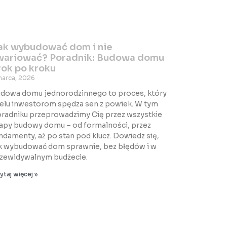
ak wybudować dom i nie
wariować? Poradnik: Budowa domu
rok po kroku
marca, 2026
dowa domu jednorodzinnego to proces, który
elu inwestorom spędza sen z powiek. W tym
radniku przeprowadzimy Cię przez wszystkie
apy budowy domu – od formalności, przez
ndamenty, aż po stan pod klucz. Dowiedz się,
k wybudować dom sprawnie, bez błędów i w
zewidywalnym budżecie.
ytaj więcej »